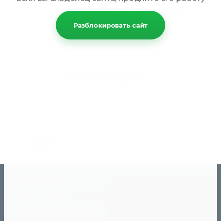
Второй товар за полцены!
Получите возможность приобрести
Разблокировать сайт
второй товар со скидкой! Товары,
участвующие в акции, отмечены
специальным шильдиком!
Бонус при покупке
Всем зарегистрированным клиентам
предоставляются бонусы! Накопленные
бонусы можно потратить, сформировав и
отправив бонусный заказ.
Назад
Ежедневно с 10:00 до 20:0
+79191101112
Обратный звонок