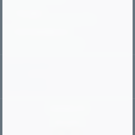
Наш адрес
г. Челябинск, ул. Чичерина, 40-в
89127903509@mail.ru
с 10:00 до 20:00
Ежедневно
Как сделать заказ
Доставка
Способы оплаты
Обмен и возврат
Vitaminka_174
Мы в сети