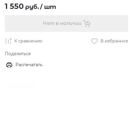
1 550
руб.
/
шт
Нет в наличии
К сравнению
В избранное
Поделиться
Распечатать
Описание
Деликатно очищает чувствительную или
повреждённую кожу, успокаивает и
восстанавливает, снимает зуд и
покраснение.Продукт тщательно очищает поры
от загрязнений, пыли, излишков кожного жира