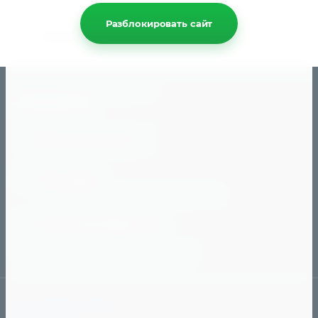
Разблокировать сайт
Назад
Ежедневно с 10:00 до 20:0
+79191101112
Обратный звонок
Наш адрес
г. Челябинск, ул. Чичерина, 40-в
89127903509@mail.ru
с 10:00 до 20:00
Ежедневно
Как сделать заказ