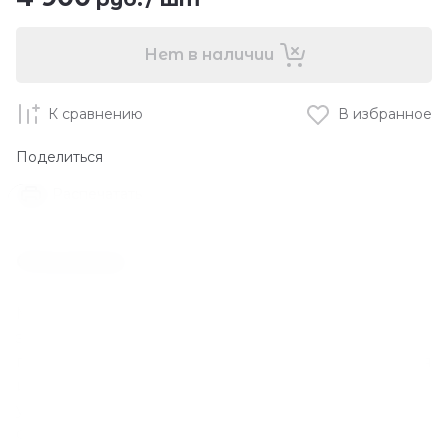
Нет в наличии
К сравнению
В избранное
Поделиться
Распечатать
Описание
Маска-плёнка для сужения пор с коллагеном -
это нежный гель, который застывает на коже,
подтягивает и сужает расширенные поры, делая
их менее заметными. Средство повышает
упругость и эластичность, придаёт здоровое
сияние. Формула, основанная на 70,2%