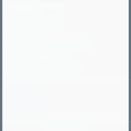
Ежедневно с 10:00 до 20:0
+79191101112
Обратный звонок
Наш адрес
г. Челябинск, ул. Чичерина, 40-в
89127903509@mail.ru
с 10:00 до 20:00
Ежедневно
Как сделать заказ
Доставка
Способы оплаты
Обмен и возврат