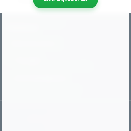
Назад
Разблокировать сайт
Ежедневно с 10:00 до 20:0
+79191101112
Обратный звонок
Наш адрес
г. Челябинск, ул. Чичерина, 40-в
89127903509@mail.ru
с 10:00 до 20:00
Ежедневно
Как сделать заказ
Доставка
Способы оплаты