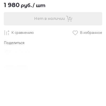
1 980
руб.
/
шт
Нет в наличии
К сравнению
В избранное
Поделиться
Распечатать
Описание
Солнцезащитная сыворотка успокаивает,
освежает и увлажняет кожу, создавая
неощутимый барьер, который защищает от
ультрафиолетового UVA- и UVB-излучения.
Средство с лёгкой текстурой предотвращает