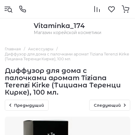
Vitaminka_174
Магазин корейской косметики
Главная
/
Аксессуары
/
Диффузор для дома с палочками аромат Tiziana Terenzi Kirke
(Тициана Теренци Кирке), 100 мл.
Диффузор для дома с
палочками аромат Tiziana
Terenzi Kirke (Тициана Теренци
Кирке), 100 мл.
Предыдущий
Следующий