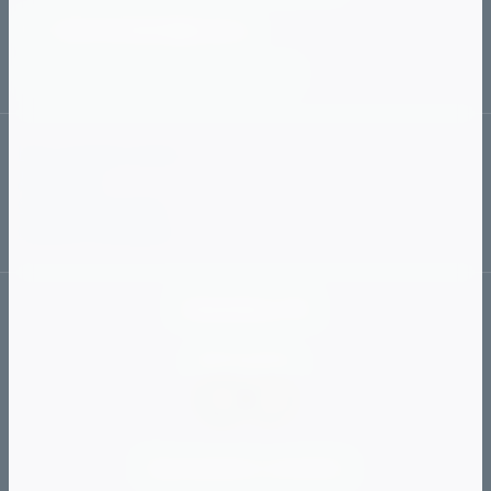
89127903509@mail.ru
с 10:00 до 20:00
Ежедневно
Как сделать заказ
Доставка
Способы оплаты
Обмен и возврат
Vitaminka_174
Мы в сети
Принимаем к оплате