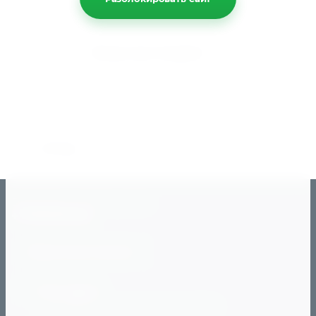
участвующие в акции, отмечены
специальным шильдиком!
Бонус при покупке
Всем зарегистрированным клиентам
предоставляются бонусы! Накопленные
бонусы можно потратить, сформировав и
отправив бонусный заказ.
Назад
Ежедневно с 10:00 до 20:0
+79191101112
Обратный звонок
Наш адрес
г. Челябинск, ул. Чичерина, 40-в